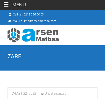
MENU
Call us : 0212 596 00 63
Mail us : info@arsenmatbaa.com
ZARF
Mart 22, 2022
Uncategorized