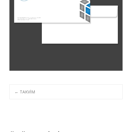
Post
←
TAKVİM
navigation